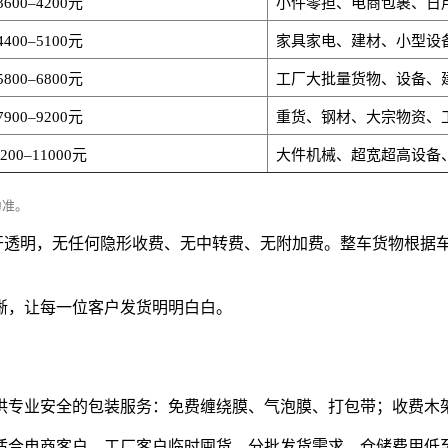
3600–4200元
小件零担、电商包裹、日
4400–5100元
家具家电、建材、小型设
5800–6800元
工厂大批量货物、设备、
7900–9200元
重货、钢材、大宗物资、
9200–11000元
大件机械、超宽超高设备
为准。
，价格公开透明，无任何隐形收费、无中转费、无附加费。整车货物
晰，让每一位客户发货明明白白。
供专业安全的包装服务：免费缠绕膜、气泡膜、打包带；收费木
合电商客户、工厂客户临时囤货、分批发货需求，仓储费用低至1