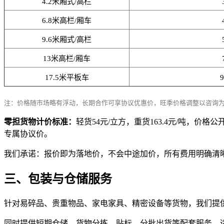
4.2米厢式/高栏
6.8米高栏/厢车
9.6米厢式/高栏
13米高栏/厢车
17.5米平板车
注：价格随市场略有浮动，长期合作可享协议优惠价，旺季价格调整以咨询
零担货物计价标准：
轻货54元/立方，重货163.4元/吨
专属协议价。
我们承诺：报价即为落地价，不会中途加价，所有费用明确清
三、包装与仓储服务
针对易碎品、贵重物品、家电家具、精密设备等货物，我们提
同时提供短期仓储、货物分拣、贴标、分批出货等配套服务，适