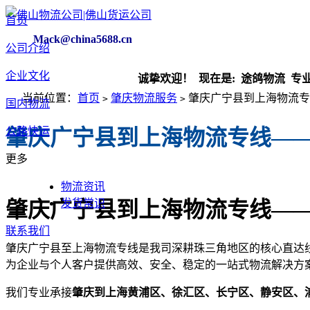
首页
Mack@china5688.cn
公司介绍
企业文化
诚挚欢迎！ 现在是:
途鸽物流 专业快运
当前位置：
首页
肇庆物流服务
肇庆广宁县到上海物流专
>
>
国内物流
公路快运
肇庆广宁县到上海物流专线—
更多
物流资讯
发货常识
肇庆广宁县到上海物流专线—
联系我们
肇庆广宁县至上海物流专线是我司深耕珠三角地区的核心直达线
为企业与个人客户提供高效、安全、稳定的一站式物流解决方
我们专业承接
肇庆到上海黄浦区、徐汇区、长宁区、静安区、