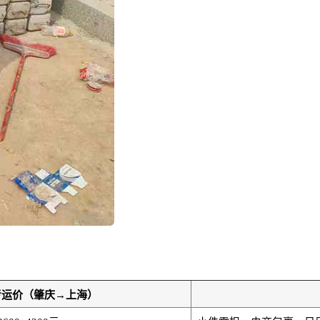
考运价（肇庆→上海）