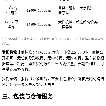
13米高
重货、钢材、大宗物资、工
12000–13500元
栏/厢车
业原料
17.5米平
大件机械、超宽超高设备、
14500–16000元
板车
工程器械
注：价格随市场略有浮动，长期合作可享协议优惠价，旺季价格调整以咨询
为准。
零担货物计价标准：
轻货69元/立方，重货228.9元/吨，价格公
开透明，无任何隐形收费、无中转费、无附加费。整车货物根
据车型、距离、季节实时报价，量大更优惠，长期合作工厂可
享受专属协议价。
我们承诺：报价即为落地价，不会中途加价，所有费用明确清
晰，让每一位客户发货明明白白。
三、包装与仓储服务