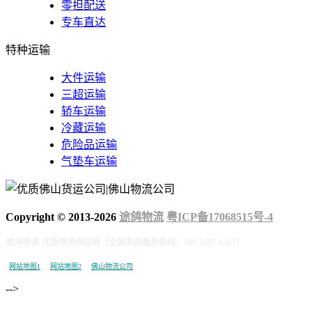
零担配送
专车直达
特种运输
大件运输
三超运输
轿车运输
冷藏运输
危险品运输
气垫车运输
Copyright © 2013-
2026
途鸽物流
粤ICP备17068515号-4
途鸽物流-优质物流供应商（全国免费服务热线：189-2487-6315）
网站地图1
网站地图2
佛山物流公司
-->