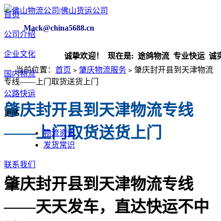
首页
Mack@china5688.cn
公司介绍
企业文化
诚挚欢迎！ 现在是:
途鸽物流 专业快运 诚实守
当前位置：
首页
肇庆物流服务
肇庆封开县到天津物流
>
>
国内物流
专线——上门取货送货上门
公路快运
肇庆封开县到天津物流专线
更多
——上门取货送货上门
物流资讯
发货常识
联系我们
肇庆封开县到天津物流专线
——天天发车，直达快运不中