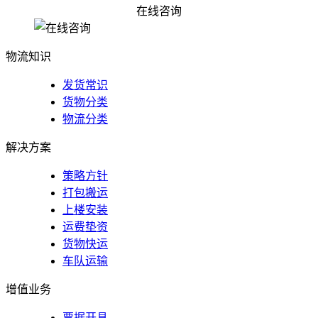
肇庆怀集县到贵阳物流专线——精品专线货源充足
在线咨询
肇庆怀集县到郑州物流专线——干线运输安全高效
精品佛山到崇左物流公司|佛山到崇左物流专线
物流知识
发货常识
货物分类
物流分类
解决方案
策略方针
打包搬运
上楼安装
运费垫资
货物快运
车队运输
增值业务
票据开具