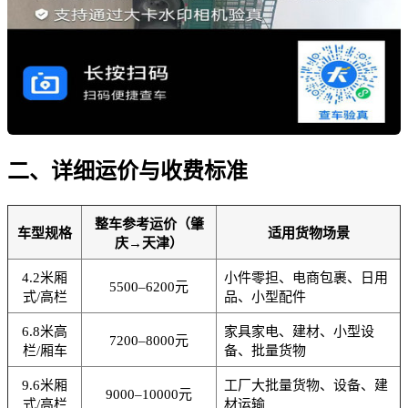
二、详细运价与收费标准
整车参考运价（肇
车型规格
适用货物场景
庆→天津）
4.2米厢
小件零担、电商包裹、日用
5500–6200元
式/高栏
品、小型配件
6.8米高
家具家电、建材、小型设
7200–8000元
栏/厢车
备、批量货物
9.6米厢
工厂大批量货物、设备、建
9000–10000元
式/高栏
材运输