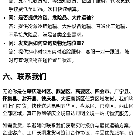
答：支持代收货款、等通知放货、签回单服务，代收货款
手续费低至0.5%，次日快速结算。
问：是否提供冷链、危险品、大件运输？
答：提供冷藏冷链运输、大件设备运输、普通化工运输，
不承接危险品，满足各类企业需求。
问：发货后如何查询货物运输位置？
答：提供24小时GPS实时追踪服务，客服一对一跟进，随
时可查询货物在途位置与状态。
六、联系我们
无论你是在
肇庆端州区、鼎湖区、高要区、四会市、广宁县、
怀集县、封开县、德庆县、大旺高新区
任意区域发货，我们均
可上门提货，快速送达昆明五华区、盘龙区、官渡区、西山区
全部区域，真正做到肇庆全境直达昆明全境一站式物流服务。
如需发货，欢迎随时联系我们获取实时报价与最优运输方案。
企业客户、工厂长期发货可签订合作协议，享受优先派车、价