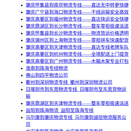
肇庆怀集县到南京物流专线——直达无中转更快捷
肇庆广宁县到海口物流专线——干线运输安全高效
肇庆高要区到福州物流专线——直达快运安全快捷
肇庆鼎湖区到长沙物流专线——整车零担极速派送
肇庆怀集县到长沙物流专线——物流货运价格透明
肇庆端州区到上海物流专线——零担拼车快速配货
肇庆高要区到天津物流专线——直达专线老牌车队
肇庆高要区到杭州物流专线——全境配送上门提货
肇庆高要区到广州物流专线——木箱木架专业打包
淮南到珠海专线物流
佛山到四平物流公司
​衢州到深圳物流专线_衢州到深圳物流公司
​日喀则市到东莞物流专线_日喀则市至东莞货物运
输
肇庆鼎湖区到天津物流专线——整车零担极速派送
益阳到珠海物流_益阳至珠海专线
马尔康到肇庆物流专线_马尔康到诚信物流服务公
司