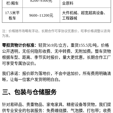
8200–9300元
栏/厢车
业原料
17.5米平
大件机械、超宽超高设备、
9600–11200元
板车
工程器械
注：价格随市场略有浮动，长期合作可享协议优惠价，旺季价格调整以咨询
为准。
零担货物计价标准：
轻货50.9元/立方，重货155.5元/吨，价格
公开透明，无任何隐形收费、无中转费、无附加费。整车货物
根据车型、距离、季节实时报价，量大更优惠，长期合作工厂
可享受专属协议价。
我们承诺：报价即为落地价，不会中途加价，所有费用明确清
晰，让每一位客户发货明明白白。
三、包装与仓储服务
针对易碎品、贵重物品、家电家具、精密设备等货物，我们提
供专业安全的包装服务：免费缠绕膜、气泡膜、打包带；收费