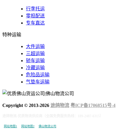
行李托运
零担配送
专车直达
特种运输
大件运输
三超运输
轿车运输
冷藏运输
危险品运输
气垫车运输
Copyright © 2013-
2026
途鸽物流
粤ICP备17068515号-4
途鸽物流-优质物流供应商（全国免费服务热线：189-2487-6315）
网站地图1
网站地图2
佛山物流公司