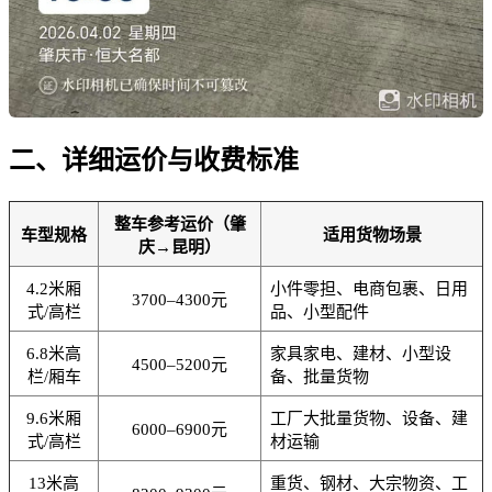
二、详细运价与收费标准
整车参考运价（肇
车型规格
适用货物场景
庆→昆明）
4.2米厢
小件零担、电商包裹、日用
3700–4300元
式/高栏
品、小型配件
6.8米高
家具家电、建材、小型设
4500–5200元
栏/厢车
备、批量货物
9.6米厢
工厂大批量货物、设备、建
6000–6900元
式/高栏
材运输
13米高
重货、钢材、大宗物资、工