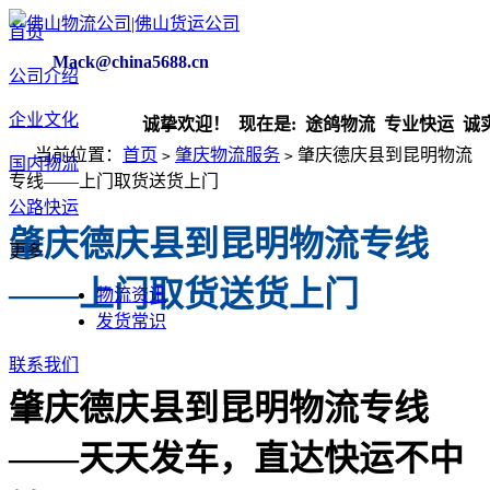
首页
Mack@china5688.cn
公司介绍
企业文化
诚挚欢迎！ 现在是:
途鸽物流 专业快运 诚实守
当前位置：
首页
肇庆物流服务
肇庆德庆县到昆明物流
>
>
国内物流
专线——上门取货送货上门
公路快运
肇庆德庆县到昆明物流专线
更多
——上门取货送货上门
物流资讯
发货常识
联系我们
肇庆德庆县到昆明物流专线
——天天发车，直达快运不中