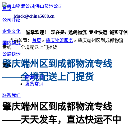
首页
Mack@china5688.cn
公司介绍
企业文化
诚挚欢迎！ 现在是:
途鸽物流 专业快运 诚实守信 安
当前位置：
首页
肇庆物流服务
肇庆端州区到成都物流
>
>
国内物流
专线——全境配送上门提货
公路快运
肇庆端州区到成都物流专线
更多
——全境配送上门提货
物流资讯
发货常识
联系我们
肇庆端州区到成都物流专线
——天天发车，直达快运不中