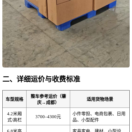
二、详细运价与收费标准
整车参考运价（肇
车型规格
适用货物场景
庆→成都）
4.2米厢
小件零担、电商包裹、日用
3700–4300元
式/高栏
品、小型配件
6.8米高
家具家电、建材、小型设