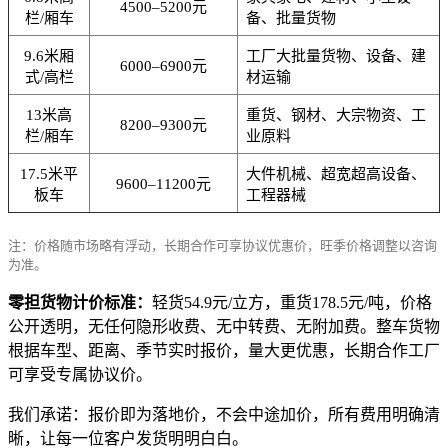
4500–5200元
栏/厢车
备、批量货物
9.6米厢
工厂大批量货物、设备、建
6000–6900元
式/高栏
材运输
13米高
重货、钢材、大宗物资、工
8200–9300元
栏/厢车
业原料
17.5米平
大件机械、超宽超高设备、
9600–11200元
板车
工程器械
注：价格随市场略有浮动，长期合作可享协议优惠价，旺季价格调整以咨询
为准。
零担货物计价标准：
轻货54.9元/立方，重货178.5元/吨，价格
公开透明，无任何隐形收费、无中转费、无附加费。整车货物
根据车型、距离、季节实时报价，量大更优惠，长期合作工厂
可享受专属协议价。
我们承诺：报价即为落地价，不会中途加价，所有费用明确清
晰，让每一位客户发货明明白白。