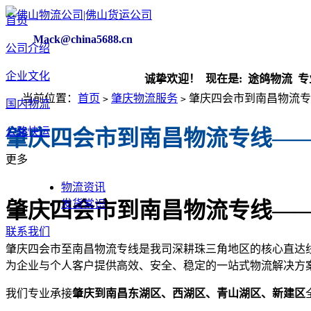
首页
Mack@china5688.cn
公司介绍
企业文化
诚挚欢迎！ 现在是:
途鸽物流 专业快运
当前位置：
首页
肇庆物流服务
肇庆四会市到南昌物流专
>
>
国内物流
公路快运
肇庆四会市到南昌物流专线—
更多
物流资讯
发货常识
肇庆四会市到南昌物流专线—
联系我们
肇庆四会市至南昌物流专线是我司深耕珠三角地区的核心直达线
为企业与个人客户提供高效、安全、稳定的一站式物流解决方
我们专业承接
肇庆到南昌东湖区、西湖区、青山湖区、新建区