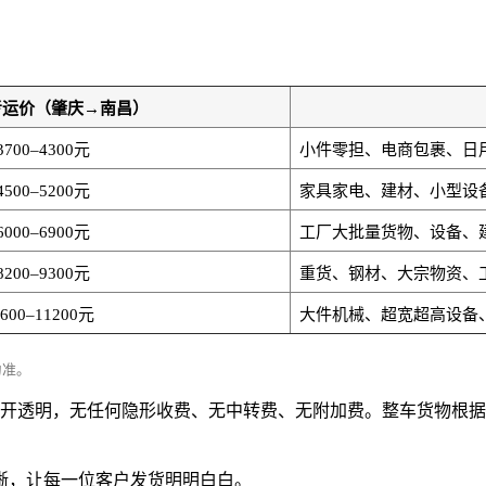
考运价（肇庆→南昌）
3700–4300元
小件零担、电商包裹、日
4500–5200元
家具家电、建材、小型设
6000–6900元
工厂大批量货物、设备、
8200–9300元
重货、钢材、大宗物资、
9600–11200元
大件机械、超宽超高设备
为准。
吨，价格公开透明，无任何隐形收费、无中转费、无附加费。整车货
晰，让每一位客户发货明明白白。