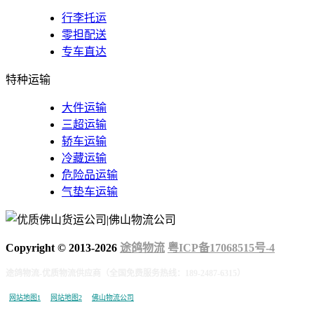
行李托运
零担配送
专车直达
特种运输
大件运输
三超运输
轿车运输
冷藏运输
危险品运输
气垫车运输
Copyright © 2013-
2026
途鸽物流
粤ICP备17068515号-4
途鸽物流-优质物流供应商（全国免费服务热线：189-2487-6315）
网站地图1
网站地图2
佛山物流公司