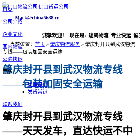
首页
Mack@china5688.cn
公司介绍
企业文化
诚挚欢迎！ 现在是:
途鸽物流 专业快运 诚实守信
当前位置：
首页
肇庆物流服务
肇庆封开县到武汉物流
>
>
国内物流
专线——包装加固安全运输
公路快运
肇庆封开县到武汉物流专线
更多
——包装加固安全运输
物流资讯
发货常识
联系我们
肇庆封开县到武汉物流专线
——天天发车，直达快运不中