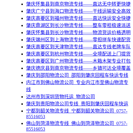
肇庆怀集县到南京物流专线——直达无中转更快捷
肇庆广宁县到海口物流专线——干线运输安全高效
肇庆高要区到福州物流专线——直达快运安全快捷
肇庆鼎湖区到长沙物流专线——整车零担极速派送
肇庆怀集县到长沙物流专线——物流货运价格透明
肇庆端州区到上海物流专线——零担拼车快速配货
肇庆高要区到天津物流专线——直达专线老牌车队
肇庆高要区到杭州物流专线——全境配送上门提货
肇庆高要区到广州物流专线——木箱木架专业打包
肇庆德庆县到南京物流专线——乡镇可达全境覆盖
​肇庆到邵阳物流公司_邵阳到肇庆回程车快运专线
​内江市到佛山物流公司_专业内江市至佛山物流专
线
​达州市到深圳货物托运_物流公司
​肇庆到贵阳物流公司专线_贵阳到肇庆回程车快运
宁都到韶关物流专线_宁都到韶关物流公司_0757-
85516053
佛山到菏泽物流专线_佛山到菏泽物流公司_0757-
85516053