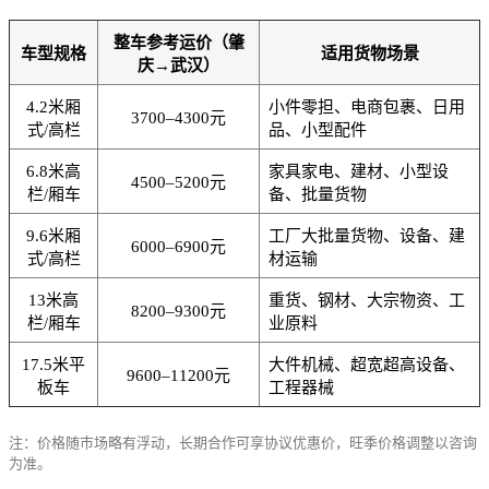
整车参考运价（肇
车型规格
适用货物场景
庆→武汉）
4.2米厢
小件零担、电商包裹、日用
3700–4300元
式/高栏
品、小型配件
6.8米高
家具家电、建材、小型设
4500–5200元
栏/厢车
备、批量货物
9.6米厢
工厂大批量货物、设备、建
6000–6900元
式/高栏
材运输
13米高
重货、钢材、大宗物资、工
8200–9300元
栏/厢车
业原料
17.5米平
大件机械、超宽超高设备、
9600–11200元
板车
工程器械
注：价格随市场略有浮动，长期合作可享协议优惠价，旺季价格调整以咨询
为准。