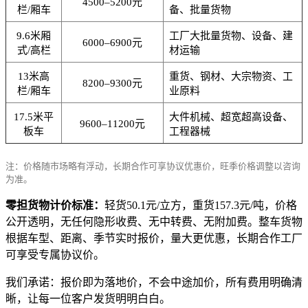
4500–5200元
栏/厢车
备、批量货物
9.6米厢
工厂大批量货物、设备、建
6000–6900元
式/高栏
材运输
13米高
重货、钢材、大宗物资、工
8200–9300元
栏/厢车
业原料
17.5米平
大件机械、超宽超高设备、
9600–11200元
板车
工程器械
注：价格随市场略有浮动，长期合作可享协议优惠价，旺季价格调整以咨询
为准。
零担货物计价标准：
轻货50.1元/立方，重货157.3元/吨，价格
公开透明，无任何隐形收费、无中转费、无附加费。整车货物
根据车型、距离、季节实时报价，量大更优惠，长期合作工厂
可享受专属协议价。
我们承诺：报价即为落地价，不会中途加价，所有费用明确清
晰，让每一位客户发货明明白白。