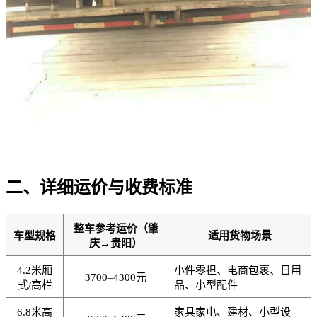
二、详细运价与收费标准
整车参考运价（肇
车型规格
适用货物场景
庆→贵阳）
4.2米厢
小件零担、电商包裹、日用
3700–4300元
式/高栏
品、小型配件
6.8米高
家具家电、建材、小型设