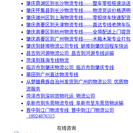
肇庆鼎湖区到长沙物流专线——整车零担极速派送
肇庆怀集县到长沙物流专线——物流货运价格透明
肇庆端州区到上海物流专线——零担拼车快速配货
肇庆高要区到天津物流专线——直达专线老牌车队
肇庆高要区到杭州物流专线——全境配送上门提货
肇庆高要区到广州物流专线——木箱木架专业打包
​肇庆到蚌埠物流公司专线_蚌埠到肇庆回程车快运
昌吉到河源物流公司_昌吉到河源专线运输
菏泽到珠海专线物流
​临沂市到肇庆物流公司_临沂市到肇庆专线
莆田到广州直达物流专线
​从楚雄彝族自治州发货到广州的物流公司_优质物
流服务
菏泽市到深圳货物托运_物流公司
​阜新市到东莞物流专线_阜新市至东莞货物运输
​晋中到江门物流专线_晋中到江门物流公司
_18924876315
​宁波到深圳货物托运_物流公司
在线咨询
佛山到昭通物流公司_货运公司_昭通专线