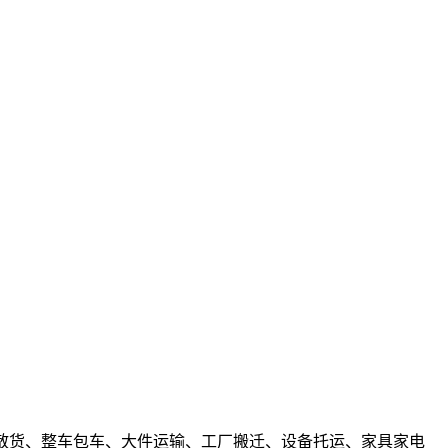
接零担散货、整车包车、大件运输、工厂搬迁、设备托运、家具家电