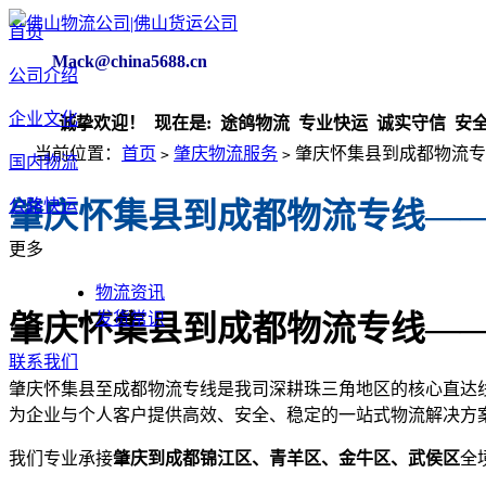
首页
Mack@china5688.cn
公司介绍
企业文化
诚挚欢迎！ 现在是:
途鸽物流 专业快运 诚实守信 安全放
当前位置：
首页
肇庆物流服务
肇庆怀集县到成都物流专
>
>
国内物流
公路快运
肇庆怀集县到成都物流专线—
更多
物流资讯
发货常识
肇庆怀集县到成都物流专线—
联系我们
肇庆怀集县至成都物流专线是我司深耕珠三角地区的核心直达线
为企业与个人客户提供高效、安全、稳定的一站式物流解决方
我们专业承接
肇庆到成都锦江区、青羊区、金牛区、武侯区
全