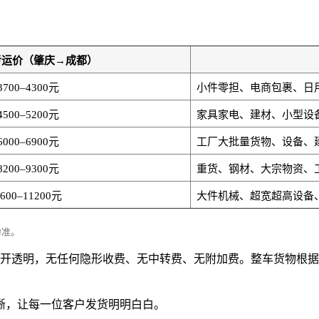
考运价（肇庆→成都）
3700–4300元
小件零担、电商包裹、日
4500–5200元
家具家电、建材、小型设
6000–6900元
工厂大批量货物、设备、
8200–9300元
重货、钢材、大宗物资、
9600–11200元
大件机械、超宽超高设备
为准。
吨，价格公开透明，无任何隐形收费、无中转费、无附加费。整车货
晰，让每一位客户发货明明白白。