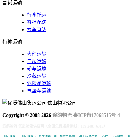
普货运输
行李托运
零担配送
专车直达
特种运输
大件运输
三超运输
轿车运输
冷藏运输
危险品运输
气垫车运输
Copyright © 2008-
2026
途鸽物流
粤ICP备17068515号-4
途鸽物流-优质物流供应商（全国免费服务热线：189-2487-6315）
网站地图1
网站地图2
赣南脐橙
佛山到海口物流
佛山物流公司
百度
360搜索
搜