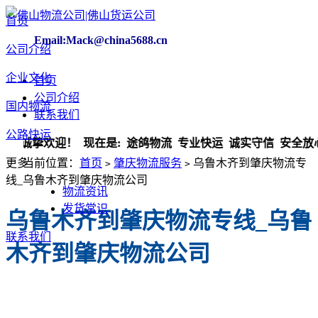
首页
Email:Mack@china5688.cn
公司介绍
企业文化
首页
公司介绍
国内物流
联系我们
公路快运
迎！ 现在是:
途鸽物流 专业快运 诚实守信 安全放心！
更多
当前位置：
首页
肇庆物流服务
​乌鲁木齐到肇庆物流专
>
>
线_乌鲁木齐到肇庆物流公司
物流资讯
发货常识
​乌鲁木齐到肇庆物流专线_乌鲁
联系我们
木齐到肇庆物流公司