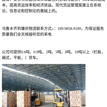
本，提高货运效率和经济效益。现代货运管理是建立在系统
论、信息论和控制论的基础上的。
乌鲁木齐到肇庆物流联系方式
≥
：
189-9858-9189
，为保证服务
质量我们全天候接听您的来电
公司可提供
0.6
吨，
0.9
吨，
2
吨，
5
吨，
8
吨，
10
吨以上（栏板，
厢式，平板，）货车。