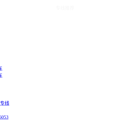
专线推荐
车
车
流专线
053