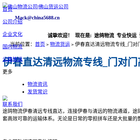
首页
Mack@china5688.cn
公司介绍
企业文化
诚挚欢迎！ 现在是:
途鸽物流 专业快运 诚
当前位置：
首页
物流货运
伊春直达清远物流专线_门对
>
>
国内物流
公路快运
伊春直达清远物流专线_门对门
更多
物流资讯
发货常识
联系我们
途鸽物流伊春清远专线直达，连接伊春与清远的物流通道，途
套高效可靠的运输体系。无论是日常的零担拼车还是大批量的