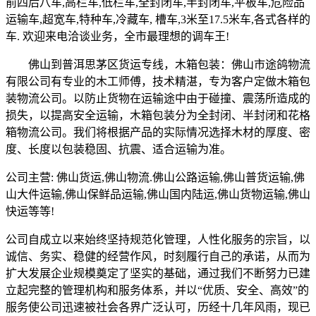
前四后八车,高栏车,低栏车,全封闭车,半封闭车,平板车,危险品
运输车,超宽车,特种车,冷藏车, 槽车,3米至17.5米车,各式各样的
车. 欢迎来电洽谈业务，全市最理想的调车王!
佛山到普洱思茅区货运专线，木箱包装：佛山市途鸽物流
有限公司有专业的木工师傅，技术精湛，专为客户定做木箱包
装物流公司。以防止货物在运输途中由于碰撞、震荡所造成的
损失，以提高安全运输，木箱包装分为全封闭、半封闭和花格
箱物流公司。我们将根据产品的实际情况选择木材的厚度、密
度、长度以包装稳固、抗震、适合运输为准。
公司主营: 佛山货运,佛山物流.佛山公路运输,佛山普货运输,佛
山大件运输,佛山保鲜品运输,佛山国内陆运,佛山货物运输,佛山
快运等等!
公司自成立以来始终坚持规范化管理，人性化服务的宗旨，以
诚信、务实、稳健的经营作风，时刻履行自己的承诺，从而为
扩大发展企业规模奠定了坚实的基础，通过我们不断努力已建
立起完整的管理机构和服务体系，并以“优质、安全、高效”的
服务使公司迅速被社会各界广泛认可，历经十几年风雨，现已