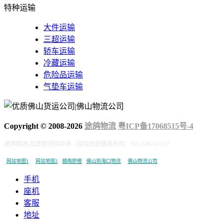
特种运输
大件运输
三超运输
轿车运输
冷藏运输
危险品运输
气垫车运输
Copyright © 2008-
2026
途鸽物流
粤ICP备17068515号-4
途鸽物流-优质物流供应商（全国免费服务热线：189-2487-6315）
网站地图1
网站地图2
赣南脐橙
佛山到海口物流
佛山物流公司
手机
座机
客服
地址