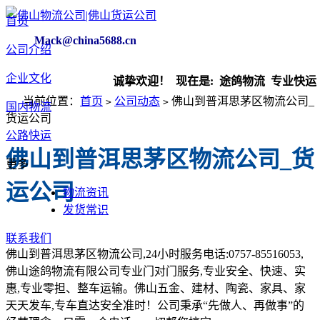
首页
Mack@china5688.cn
公司介绍
企业文化
诚挚欢迎！ 现在是:
途鸽物流 专业快运 
当前位置：
首页
公司动态
佛山到普洱思茅区物流公司_
>
>
国内物流
货运公司
公路快运
佛山到普洱思茅区物流公司_货
更多
运公司
物流资讯
发货常识
联系我们
佛山到普洱思茅区物流公司,24小时服务电话:0757-85516053,
佛山途鸽物流有限公司专业门对门服务,专业安全、快速、实
惠,专业零担、整车运输。佛山五金、建材、陶瓷、家具、家
天天发车,专车直达安全准时！公司秉承“先做人、再做事”的