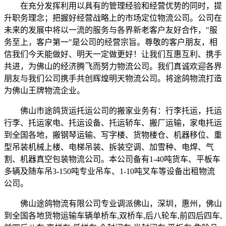
在充分发挥利用以具有的管理经验和经营优势的同时，提
升职务理念；把握好经营战略上的市场定位物流公司。公司在
未来的发展中将以一流的服务与各界新老客户友好合作，"服
务至上，客户第一"是公司的经营宗旨。尊敬的客户朋友，相
信我们今天能做好、明天一定做更好！让我们互惠互利、携手
共进，为佛山的经济腾飞而努力物流公司。我们真诚欢迎各界
朋友与我们公司携手共创辉煌明天物流公司。将途鸽物流打造
为佛山王牌物流企业。
佛山市途鸽货运托运公司的搬家业务有：行李托运，托运
行李、托运家电、托运设备、托运轿车、搬厂运输，家电托运
到全国各地，搬钢琴运输、写字楼、货物楼仓、机器移位、重
型吊装机械上楼、电梯吊装、拆装空调、加雪种、电焊、气
割、机器真空包装物流公司。本公司备有1-40吨货车、平板车
多辆及随车吊3-150吨专业吊车、1-10吨叉车等设备出租物流
公司。
佛山途鸽物流有限公司专业调派佛山，深圳，惠州，佛山
到全国各地货物运输车辆单桥车,双桥车,后八轮车,前四后四车,