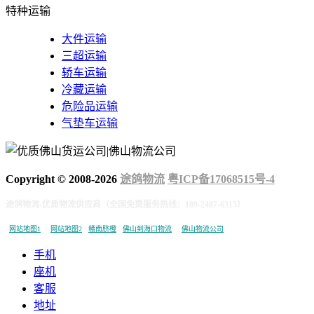
特种运输
大件运输
三超运输
轿车运输
冷藏运输
危险品运输
气垫车运输
Copyright © 2008-
2026
途鸽物流
粤ICP备17068515号-4
途鸽物流-优质物流供应商（全国免费服务热线：189-2487-6315）
网站地图1
网站地图2
赣南脐橙
佛山到海口物流
佛山物流公司
手机
座机
客服
地址