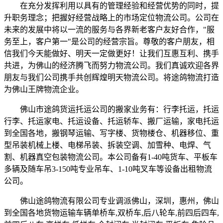
在充分发挥利用以具有的管理经验和经营优势的同时，提
升职务理念；把握好经营战略上的市场定位物流公司。公司在
未来的发展中将以一流的服务与各界新老客户友好合作，"服
务至上，客户第一"是公司的经营宗旨。尊敬的客户朋友，相
信我们今天能做好、明天一定做更好！让我们互惠互利、携手
共进，为佛山的经济腾飞而努力物流公司。我们真诚欢迎各界
朋友与我们公司携手共创辉煌明天物流公司。将途鸽物流打造
为佛山王牌物流企业。
佛山市途鸽货运托运公司的搬家业务有：行李托运，托运
行李、托运家电、托运设备、托运轿车、搬厂运输，家电托运
到全国各地，搬钢琴运输、写字楼、货物楼仓、机器移位、重
型吊装机械上楼、电梯吊装、拆装空调、加雪种、电焊、气
割、机器真空包装物流公司。本公司备有1-40吨货车、平板车
多辆及随车吊3-150吨专业吊车、1-10吨叉车等设备出租物流
公司。
佛山途鸽物流有限公司专业调派佛山，深圳，惠州，佛山
到全国各地货物运输车辆单桥车,双桥车,后八轮车,前四后四车,