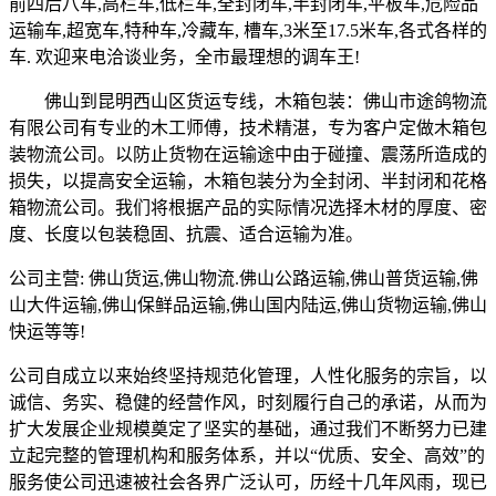
前四后八车,高栏车,低栏车,全封闭车,半封闭车,平板车,危险品
运输车,超宽车,特种车,冷藏车, 槽车,3米至17.5米车,各式各样的
车. 欢迎来电洽谈业务，全市最理想的调车王!
佛山到昆明西山区货运专线，木箱包装：佛山市途鸽物流
有限公司有专业的木工师傅，技术精湛，专为客户定做木箱包
装物流公司。以防止货物在运输途中由于碰撞、震荡所造成的
损失，以提高安全运输，木箱包装分为全封闭、半封闭和花格
箱物流公司。我们将根据产品的实际情况选择木材的厚度、密
度、长度以包装稳固、抗震、适合运输为准。
公司主营: 佛山货运,佛山物流.佛山公路运输,佛山普货运输,佛
山大件运输,佛山保鲜品运输,佛山国内陆运,佛山货物运输,佛山
快运等等!
公司自成立以来始终坚持规范化管理，人性化服务的宗旨，以
诚信、务实、稳健的经营作风，时刻履行自己的承诺，从而为
扩大发展企业规模奠定了坚实的基础，通过我们不断努力已建
立起完整的管理机构和服务体系，并以“优质、安全、高效”的
服务使公司迅速被社会各界广泛认可，历经十几年风雨，现已