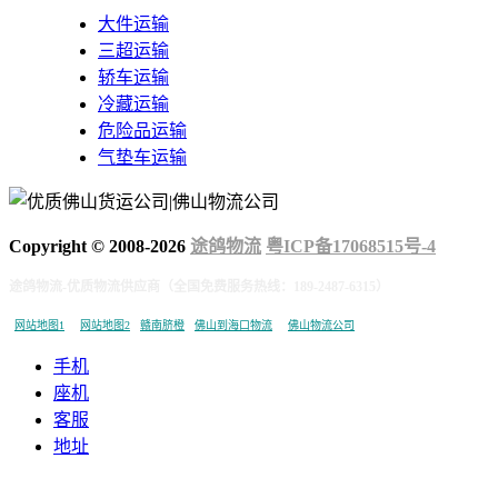
大件运输
三超运输
轿车运输
冷藏运输
危险品运输
气垫车运输
Copyright © 2008-
2026
途鸽物流
粤ICP备17068515号-4
途鸽物流-优质物流供应商（全国免费服务热线：189-2487-6315）
网站地图1
网站地图2
赣南脐橙
佛山到海口物流
佛山物流公司
手机
座机
客服
地址