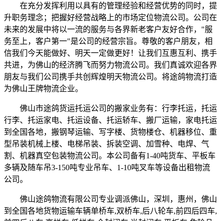
在充分发挥利用以具有的管理经验和经营优势的同时，提
升职务理念；把握好经营战略上的市场定位物流公司。公司在
未来的发展中将以一流的服务与各界新老客户友好合作，"服
务至上，客户第一"是公司的经营宗旨。尊敬的客户朋友，相
信我们今天能做好、明天一定做更好！让我们互惠互利、携手
共进，为佛山的经济腾飞而努力物流公司。我们真诚欢迎各界
朋友与我们公司携手共创辉煌明天物流公司。将途鸽物流打造
为佛山王牌物流企业。
佛山市途鸽货运托运公司的搬家业务有：行李托运，托运
行李、托运家电、托运设备、托运轿车、搬厂运输，家电托运
到全国各地，搬钢琴运输、写字楼、货物楼仓、机器移位、重
型吊装机械上楼、电梯吊装、拆装空调、加雪种、电焊、气
割、机器真空包装物流公司。本公司备有1-40吨货车、平板车
多辆及随车吊3-150吨专业吊车、1-10吨叉车等设备出租物流
公司。
佛山途鸽物流有限公司专业调派佛山，深圳，惠州，佛山
到全国各地货物运输车辆单桥车,双桥车,后八轮车,前四后四车,