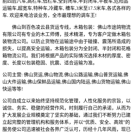
前四后八车,高栏车,低栏车,全封闭车,半封闭车,平板车,危险品
运输车,超宽车,特种车,冷藏车, 槽车,3米至17.5米车,各式各样的
车. 欢迎来电洽谈业务，全市最理想的调车王!
佛山到百色凌云县货运专线，木箱包装：佛山市途鸽物流
有限公司有专业的木工师傅，技术精湛，专为客户定做木箱包
装物流公司。以防止货物在运输途中由于碰撞、震荡所造成的
损失，以提高安全运输，木箱包装分为全封闭、半封闭和花格
箱物流公司。我们将根据产品的实际情况选择木材的厚度、密
度、长度以包装稳固、抗震、适合运输为准。
公司主营: 佛山货运,佛山物流.佛山公路运输,佛山普货运输,佛
山大件运输,佛山保鲜品运输,佛山国内陆运,佛山货物运输,佛山
快运等等!
公司自成立以来始终坚持规范化管理，人性化服务的宗旨，以
诚信、务实、稳健的经营作风，时刻履行自己的承诺，从而为
扩大发展企业规模奠定了坚实的基础，通过我们不断努力已建
立起完整的管理机构和服务体系，并以“优质、安全、高效”的
服务使公司迅速被社会各界广泛认可，历经十几年风雨，现已