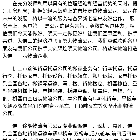
在充分发挥利用以具有的管理经验和经营优势的同时，提
升职务理念；把握好经营战略上的市场定位物流公司。公司在
未来的发展中将以一流的服务与各界新老客户友好合作，
"
服
务至上，客户第一
"
是公司的经营宗旨。尊敬的客户朋友，相
信我们今天能做好、明天一定做更好！让我们互惠互利、携手
共进，为佛山的经济腾飞而努力物流公司。我们真诚欢迎各界
朋友与我们公司携手共创辉煌明天物流公司。将途鸽物流打造
为佛山王牌物流企业。
佛山市途鸽货运托运公司的搬家业务有：行李托运，托运
行李、托运家电、托运设备、托运轿车、搬厂运输，家电托运
到全国各地，搬钢琴运输、写字楼、货物楼仓、机器移位、重
型吊装机械上楼、电梯吊装、拆装空调、加雪种、电焊、气
割、机器真空包装物流公司。本公司备有
1-40
吨货车、平板车
多辆及随车吊
3-150
吨专业吊车、
1-10
吨叉车等设备出租物流
公司。
佛山途鸽物流有限公司专业调派佛山，深圳，惠州，佛山
到全国各地货物运输车辆单桥车
,
双桥车
,
后八轮车
,
前四后四车
,