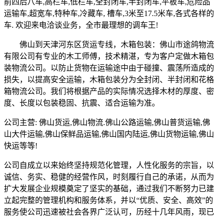
前四后八车
,
高栏车
,
低栏车
,
全封闭车
,
半封闭车
,
平板车
,
危险品
运输车
,
超宽车
,
特种车
,
冷藏车
,
槽车
,3
米至
17.5
米车
,
各式各样的
车
.
欢迎来电洽谈业务，全市最理想的调车王
!
佛山到天津河东区货运专线，木箱包装：佛山市途鸽物流
有限公司有专业的木工师傅，技术精湛，专为客户定做木箱包
装物流公司。以防止货物在运输途中由于碰撞、震荡所造成的
损失，以提高安全运输，木箱包装分为全封闭、半封闭和花格
箱物流公司。我们将根据产品的实际情况选择木材的厚度、密
度、长度以包装稳固、抗震、适合运输为准。
公司主营
:
佛山货运
,
佛山物流
.
佛山公路运输
,
佛山普货运输
,
佛
山大件运输
,
佛山保鲜品运输
,
佛山国内陆运
,
佛山货物运输
,
佛山
快运等等
!
公司自成立以来始终坚持规范化管理，人性化服务的宗旨，以
诚信、务实、稳健的经营作风，时刻履行自己的承诺，从而为
扩大发展企业规模奠定了坚实的基础，通过我们不断努力已建
立起完整的管理机构和服务体系，并以“优质、安全、高效”的
服务使公司迅速被社会各界广泛认可，历经十几年风雨，现已