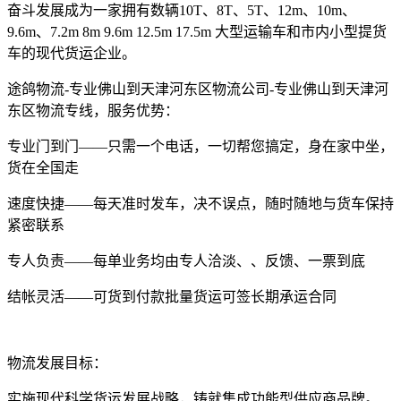
奋斗发展成为一家拥有数辆
10T
、
8T
、
5T
、
12m
、
10m
、
9.6m
、
7.2m 8m 9.6m 12.5m 17.5m
大型运输车和市内小型提货
车的现代货运企业。
途鸽物流
-
专业佛山到
天津河东区物流公司
-
专业佛山到
天津河
东区物流专线，服务优势：
专业门到门——只需一个电话，一切帮您搞定，身在家中坐，
货在全国走
速度快捷——每天准时发车，决不误点，随时随地与货车保持
紧密联系
专人负责——每单业务均由专人洽淡、、反馈、一票到底
结帐灵活——可货到付款批量货运可签长期承运合同
物流发展目标：
实施现代科学货运发展战略，铸就集成功能型供应商品牌。