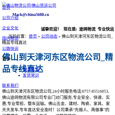
首页
Mack@china5688.cn
公司介绍
企业文化
诚挚欢迎！ 现在是:
途鸽物流 专业快运 
当前位置：
首页
公司动态
佛山到天津河东区物流公司_
>
>
国内物流
精品专线直达
公路快运
佛山到天津河东区物流公司_精
更多
品专线直达
物流资讯
发货常识
联系我们
佛山到天津河东区物流公司
,24
小时服务电话
:0757-85516053,
佛山途鸽物流有限公司专业门对门服务
,
专业安全、快速、实
惠
,
专业零担、整车运输。佛山五金、建材、陶瓷、家具、家
天天发车
,
专车直达安全准时！公司秉承“先做人、再做事”的