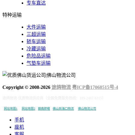
专车直达
特种运输
大件运输
三超运输
轿车运输
冷藏运输
危险品运输
气垫车运输
Copyright © 2008-
2026
途鸽物流
粤ICP备17068515号-4
途鸽物流-优质物流供应商（全国免费服务热线：189-2487-6315）
网站地图1
网站地图2
赣南脐橙
佛山到海口物流
佛山物流公司
手机
座机
客服