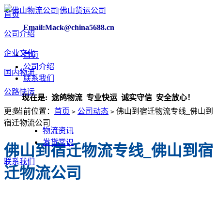
首页
Email:Mack@china5688.cn
公司介绍
企业文化
首页
公司介绍
国内物流
联系我们
公路快运
！ 现在是:
途鸽物流 专业快运 诚实守信 安全放心！
更多
当前位置：
首页
公司动态
佛山到宿迁物流专线_佛山到
>
>
宿迁物流公司
物流资讯
发货常识
佛山到宿迁物流专线_佛山到宿
联系我们
迁物流公司