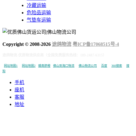
冷藏运输
危险品运输
气垫车运输
Copyright © 2008-
2026
途鸽物流
粤ICP备17068515号-4
途鸽物流-优质物流供应商（全国免费服务热线：189-2487-6315）
网站地图1
网站地图2
赣南脐橙
佛山到海口物流
佛山物流公司
百度
360搜索
搜
狗
手机
座机
客服
地址