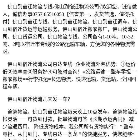
佛山到宿迁物流专线
-
佛山到宿迁物流公司
√
欢迎您，诚信做
人，诚信办事
0757-85516053
【信誉第一，发货首选，值得托
付】佛山到宿迁专线，佛山到宿迁物流，佛山到宿迁调车，佛
山到宿迁货运等运输服务，佛山到宿迁搬家搬厂，佛山物流公
司，佛山货运公司，佛山物流专线，公司备有
1-10
吨、
10-32
吨、
2
吨以宿迁市专线的公路运输车辆，方便您的各种物流需
求。
佛山到宿迁物流公司直达专线
--
企业物流外包优势：
①
运价
低
②
效率高
③
服务好
④
可随时查询！
≡
公路运输
==
整车零担
==
搬家搬场
==
行李托运
=
长途物流，快递运输，货运站，全国回
程车辆。
佛山到宿迁物流几天发一车？
途鸽物流，佛山到宿迁物流每天晚上10点发车。途鸽物流结
帐灵活
——
可货到付款，批量物流可签《长期承运合同》 减
少流通费用， 降低货物成本。我公司所有货物实行：
“
整车
零担、从门到门、专线直达一条龙
”
的快捷服务，使您能够
“