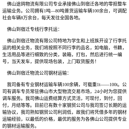
佛山途鸽物流有限公司专业承接佛山到宿迁各地的零担整车
运输业务。公司拥有
1
吨
—80
吨普货运输车辆
100
余台，可调配
社会车辆
8
万余台，每天发往全国各地。
佛山到宿迁专线行李托运：
佛山到宿迁物流有限公司特地为学生和上班族开设了行李托
运的相关业务，我们将按照不同行李的品名，如电脑，书籍，
生活用品等进行细致的分类，装箱，打包，然后进行统一编
号，当天发车，提供现场包装，上门取货服务！
佛山到宿迁物流公司钢材运输：
我司备有专业钢材运输车辆
100
余辆，可载重
1t——100t
。公
司有调车专员常驻佛山市大型物流交易市场，
24
小时为您提供
调车服务。我司佛山运费结算方式灵活，可现付，到付，回
付，月结等等。目前已有数十家钢贸公司与我司签订长期的运
输协议，我司熟知钢贸公司利润低，故我们将凭借多年的钢材
运输经验，以最低的价格，最优的服务为各佛山公司提供专业
的钢材运输服务。