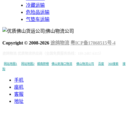
冷藏运输
危险品运输
气垫车运输
Copyright © 2008-
2026
途鸽物流
粤ICP备17068515号-4
途鸽物流-优质物流供应商（全国免费服务热线：189-2487-6315）
网站地图1
网站地图2
赣南脐橙
佛山到海口物流
佛山物流公司
百度
360搜索
搜
狗
手机
座机
客服
地址