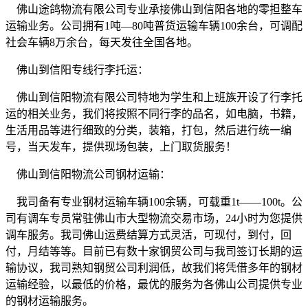
佛山途鸽物流有限公司专业承接佛山到信阳各地的零担整车
运输业务。公司拥有
1
吨
—80
吨普货运输车辆
100
余台，可调配
社会车辆
8
万余台，每天发往全国各地。
佛山到信阳专线行李托运：
佛山到信阳物流有限公司特地为学生和上班族开设了行李托
运的相关业务，我们将按照不同行李的品名，如电脑，书籍，
生活用品等进行细致的分类，装箱，打包，然后进行统一编
号，当天发车，提供现场包装，上门取货服务！
佛山到信阳物流公司钢材运输：
我司备有专业钢材运输车辆
100
余辆，可载重
1t——100t
。公
司有调车专员常驻佛山市大型物流交易市场，
24
小时为您提供
调车服务。我司佛山运费结算方式灵活，可现付，到付，回
付，月结等等。目前已有数十家钢贸公司与我司签订长期的运
输协议，我司熟知钢贸公司利润低，故我们将凭借多年的钢材
运输经验，以最低的价格，最优的服务为各佛山公司提供专业
的钢材运输服务。