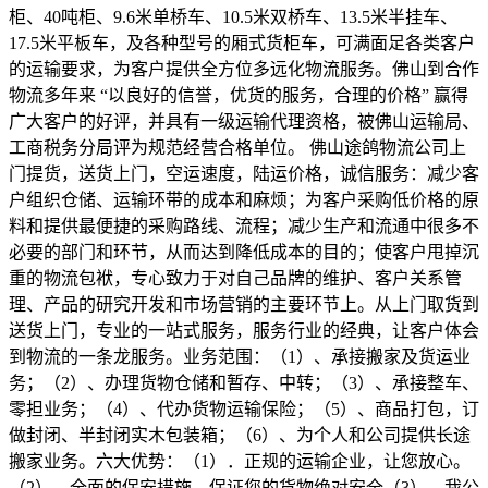
柜、
40
吨柜、
9.6
米单桥车、
10.5
米双桥车、
13.5
米半挂车、
17.5
米平板车，及各种型号的厢式货柜车，可满面足各类客户
的运输要求，为客户提供全方位多远化物流服务。佛山到合作
物流多年来 “以良好的信誉，优货的服务，合理的价格” 赢得
广大客户的好评，并具有一级运输代理资格，被佛山运输局、
工商税务分局评为规范经营合格单位。 佛山途鸽物流公司上
门提货，送货上门，空运速度，陆运价格，诚信服务：减少客
户组织仓储、运输环带的成本和麻烦；为客户采购低价格的原
料和提供最便捷的采购路线、流程；减少生产和流通中很多不
必要的部门和环节，从而达到降低成本的目的；使客户甩掉沉
重的物流包袱，专心致力于对自己品牌的维护、客户关系管
理、产品的研究开发和市场营销的主要环节上。从上门取货到
送货上门，专业的一站式服务，服务行业的经典，让客户体会
到物流的一条龙服务。业务范围：（
1
）、承接搬家及货运业
务；（
2
）、办理货物仓储和暂存、中转；（
3
）、承接整车、
零担业务；（
4
）、代办货物运输保险；（
5
）、商品打包，订
做封闭、半封闭实木包装箱；（
6
）、为个人和公司提供长途
搬家业务。六大优势：（
1
）．正规的运输企业，让您放心。
（
2
）．全面的保安措施，保证您的货物绝对安全（
3
）．我公