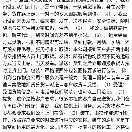
司做到从门到门，只需一个电话，一切帮您搞掂，身在家中
坐，货在路上走，一对一的专人跟踪服务到位。（
4
）．我公
司做到天天发车、每天准时发车，决不误点，安全快捷、随时
随地与货车保持紧密联系、保险。（
5
）．我公司做到铁路行
包、航空代理，到货时间误差不到半小时。（
6
）．运费结算
方式灵活，根据不同情况可现结、货到付款、月结、季结、还
可预交押毛等。服务标准：取货：本公司接到客户委托两小时
内安排相关人员上门取货。发货：所有货物均按照不同的运输
方式当天上站、当天发车。派送：货到之后立即通报收货人按
时送货上门。包装：严格遵照外包装图标要求进行包装。 佛
山到合作物流公司：服务流程一般为：受理→提货→装车→运
输→集散地卸货分货→派送→客户收货→反馈。（
1
）受理：
受理货物信息。可电话与我们联系，也可以上门洽谈。（
2
）
提货：这个是按客户要求，很多零担的客户自己送货到我们仓
库再由我们分配；当然，我们提供上门服务。大宗货物客户一
般都会要求我们公司上门提货。（
3
）装车：由操作部进行操
作，按照客户要求的时效进行相应的安排。装车的原则就是车
辆空间运用的最大化。公司培养了一批专业的搬运工，必将认