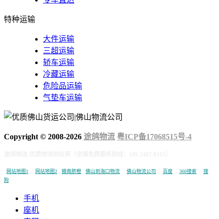
特种运输
大件运输
三超运输
轿车运输
冷藏运输
危险品运输
气垫车运输
Copyright © 2008-
2026
途鸽物流
粤ICP备17068515号-4
途鸽物流-优质物流供应商（全国免费服务热线：189-2487-6315）
网站地图1
网站地图2
赣南脐橙
佛山到海口物流
佛山物流公司
百度
360搜索
搜
狗
手机
座机