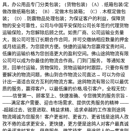
具，办公用品专门分类包装；
{
货物包装
}
（
A
）
.
纸箱包装
/
定
做改做纸箱包装；（
B
）
.
定做木包装箱；（
C
）
.
木框定做包
装；（
D
）
.
防震物品处理包装；为保证客户的利益，保障货
物的安全可靠性，公司与中国平安保险公司长年签约代理货物
运输保险，为您解除后顾之优。如贵厂商、公司运输业务量
大，我公司可签订长期合作合同，并可交缴纳相应数量的押金
或月结运费，为您提供方便。快捷的运输为您赢得宝贵时间，
低廉的运输价格为您创造更大的盈利空间。佛山途鸽物流有限
公司可以成为你最佳的物流合作商。门到门服务， 等通知发
货，回单付运输，货物保险，货物运输时时跟踪，只要你有想
要解决的物流问题，佛山到合作物流公司直达→ 可以为你设
计出一道适合双方互利的物流方案。途鸽物流有限公司以最优
质的服务，赢得客户，以最低廉的价格
,
吸引客户，全程无忧
!
-------
信誉第一、顾客至上、快捷准确、令您微笑的服务宗旨
-
------
满足客户需要、迎合市场需求、提供优秀服务的精神
------
-
超越过去、锐意进取、精益求精、追求卓越的工作准则途鸽
物流竭诚为您服务！客户更省时、更省力、更省钱是途鸽人孜
孜不倦的追求更安全，更快捷，更方便是途鸽人对客户最真诚
的承诺准时发车，昼夜服务，微笑待客，是途鸽人的一贯准则