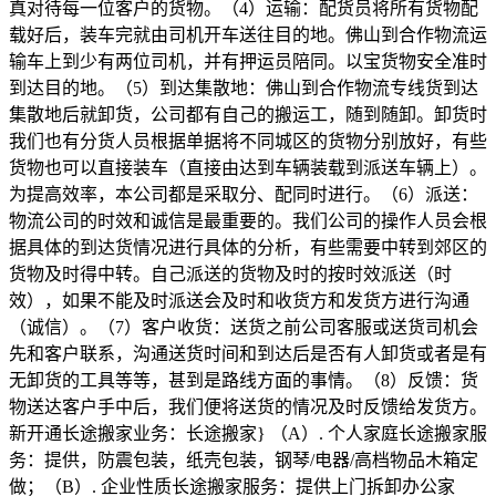
真对待每一位客户的货物。（
4
）运输：配货员将所有货物配
载好后，装车完就由司机开车送往目的地。佛山到合作物流运
输车上到少有两位司机，并有押运员陪同。以宝货物安全准时
到达目的地。（
5
）到达集散地：佛山到合作物流专线货到达
集散地后就卸货，公司都有自己的搬运工，随到随卸。卸货时
我们也有分货人员根据单据将不同城区的货物分别放好，有些
货物也可以直接装车（直接由达到车辆装载到派送车辆上）。
为提高效率，本公司都是采取分、配同时进行。（
6
）派送：
物流公司的时效和诚信是最重要的。我们公司的操作人员会根
据具体的到达货情况进行具体的分析，有些需要中转到郊区的
货物及时得中转。自己派送的货物及时的按时效派送（时
效），如果不能及时派送会及时和收货方和发货方进行沟通
（诚信）。（
7
）客户收货：送货之前公司客服或送货司机会
先和客户联系，沟通送货时间和到达后是否有人卸货或者是有
无卸货的工具等等，甚到是路线方面的事情。（
8
）反馈：货
物送达客户手中后，我们便将送货的情况及时反馈给发货方。
新开通长途搬家业务：长途搬家
}
（
A
）
.
个人家庭长途搬家服
务：提供，防震包装，纸壳包装，钢琴
/
电器
/
高档物品木箱定
做；（
B
）
.
企业性质长途搬家服务：提供上门拆卸办公家