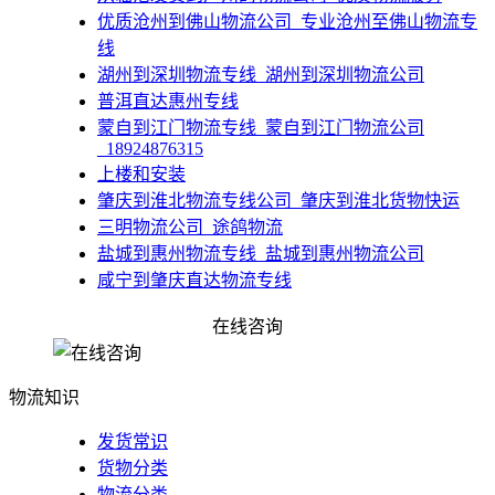
​优质沧州到佛山物流公司_专业沧州至佛山物流专
线
​湖州到深圳物流专线_湖州到深圳物流公司
普洱直达惠州专线
​蒙自到江门物流专线_蒙自到江门物流公司
_18924876315
上楼和安装
肇庆到淮北物流专线公司_肇庆到淮北货物快运
​三明物流公司_途鸽物流
​盐城到惠州物流专线_盐城到惠州物流公司
咸宁到肇庆直达物流专线
仙桃到江门直达物流专线
在线咨询
佛山到蒙自物流公司_货运公司_蒙自专线
物流知识
发货常识
货物分类
物流分类