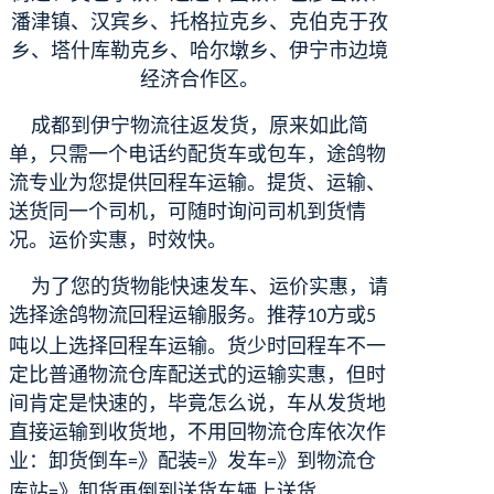
潘津镇、汉宾乡、托格拉克乡、克伯克于孜
乡、塔什库勒克乡、哈尔墩乡、伊宁市边境
经济合作区。
成都到伊宁物流往返发货，原来如此简
单，只需一个电话约配货车或包车，途鸽物
流专业为您提供回程车运输。提货、运输、
送货同一个司机，可随时询问司机到货情
况。运价实惠，时效快。
为了您的货物能快速发车、运价实惠，请
选择途鸽物流回程运输服务。推荐
方或
10
5
吨以上选择回程车运输。货少时回程车不一
定比普通物流仓库配送式的运输实惠，但时
间肯定是快速的，毕竟怎么说，车从发货地
直接运输到收货地，不用回物流仓库
依次作
业：
卸货倒车
》配装
》发车
》到物流仓
=
=
=
库站
》卸货再倒到送货车辆上送货。
=