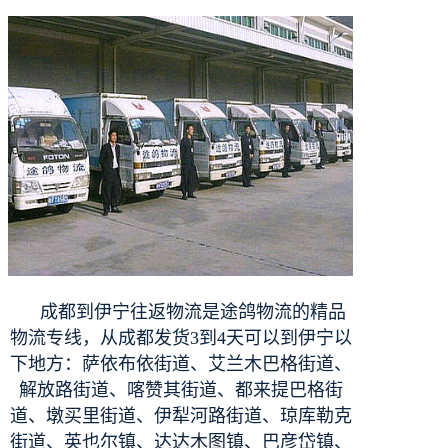
成都到伊宁往返物流是途鸽物流的精品
物流专线，从成都
发货3到4天
可以到伊宁以
下地方：萨依布依街道、艾兰木巴格街道、
解放路街道、喀赞其街道、都来提巴格街
道、墩买里街道、伊犁河路街道、琼库勒克
街道、英也尔镇、达达木图镇、巴彦岱镇、