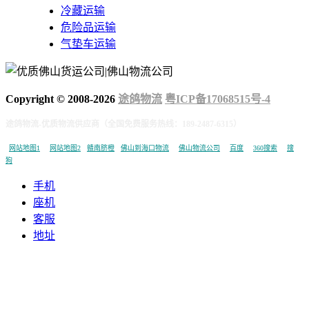
冷藏运输
危险品运输
气垫车运输
Copyright © 2008-
2026
途鸽物流
粤ICP备17068515号-4
途鸽物流-优质物流供应商（全国免费服务热线：189-2487-6315）
网站地图1
网站地图2
赣南脐橙
佛山到海口物流
佛山物流公司
百度
360搜索
搜
狗
手机
座机
客服
地址