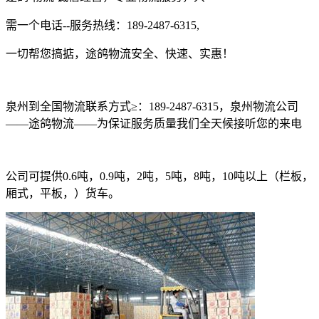
需一个电话--服务热线：189-2487-6315,
一切帮您搞掂，途鸽物流安全、快速、实惠！
泉州到全国物流联系方式
≥
：
189-2487-6315
，泉州物流公司
——途鸽物流——为保证服务质量我们全天候接听您的来电
公司可提供
0.6
吨，
0.9
吨，
2
吨，
5
吨，
8
吨，
10
吨以上（栏板，
厢式，平板，）货车。