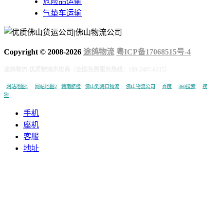
危险品运输
气垫车运输
Copyright © 2008-
2026
途鸽物流
粤ICP备17068515号-4
途鸽物流-优质物流供应商（全国免费服务热线：189-2487-6315）
网站地图1
网站地图2
赣南脐橙
佛山到海口物流
佛山物流公司
百度
360搜索
搜
狗
手机
座机
客服
地址