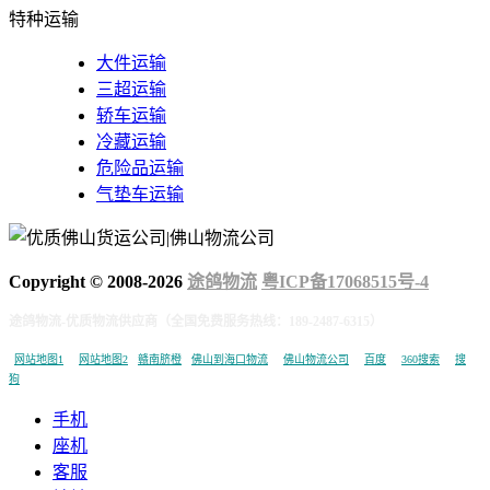
特种运输
大件运输
三超运输
轿车运输
冷藏运输
危险品运输
气垫车运输
Copyright © 2008-
2026
途鸽物流
粤ICP备17068515号-4
途鸽物流-优质物流供应商（全国免费服务热线：189-2487-6315）
网站地图1
网站地图2
赣南脐橙
佛山到海口物流
佛山物流公司
百度
360搜索
搜
狗
手机
座机
客服