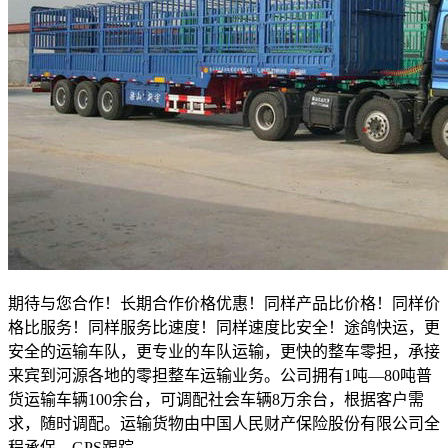
期待与您合作！长期合作价格优惠！同样产品比价格！同样价
格比服务！同样服务比速度！同样速度比安全！途鸽快运，更
安全的运输车队，更专业的车队运输，更快的整车零担，承接
来宾到河源各地的零担整车运输业务。公司拥有
1
吨—
80
吨普
货运输车辆
100
余台，可调配社会车辆
8
万余台，根据客户需
求，随时调配。运输货物由中国人民财产保险股份有限公司全
程承保、
GPS
跟踪。