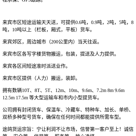
来宾市区短途运输天天送，可提供
0.6
吨，
0.9
吨，
2
吨，
5
吨，
8
吨，
10
吨以上（栏板，厢式，平板）货车。
来宾郊区，周边城市（
200
公里内）当天往返。
来宾市区各写字楼货物搬运，包装，提送及人力提供。
来宾各区间短途准时派送业作。
来宾市区提供（人力）搬运，装卸。
拥有数辆
10T
、
8T
、
5T
、
12m
、
10m
、
9.6m
、
7.2m 8m 9.6m
12.5m 17.5m
等大型运输车和市内小型提货车。
公司拥有封闭货车、保温车、冷藏车、特种车、加长、单桥、
双桥多种型号货车，确保在任何时间都能提供所需车型。
途鸽货运宗旨：宁让利润不让市场，信誉第一客户至上！诚信