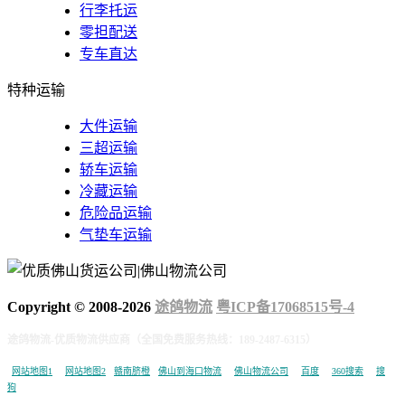
行李托运
零担配送
专车直达
特种运输
大件运输
三超运输
轿车运输
冷藏运输
危险品运输
气垫车运输
Copyright © 2008-
2026
途鸽物流
粤ICP备17068515号-4
途鸽物流-优质物流供应商（全国免费服务热线：189-2487-6315）
网站地图1
网站地图2
赣南脐橙
佛山到海口物流
佛山物流公司
百度
360搜索
搜
狗