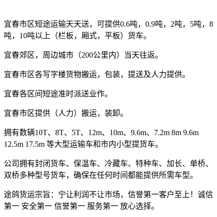
宜春市区短途运输天天送，可提供
0.6
吨，
0.9
吨，
2
吨，
5
吨，
8
吨，
10
吨以上（栏板，厢式，平板）货车。
宜春郊区，周边城市（
200
公里内）当天往返。
宜春市区各写字楼货物搬运，包装，提送及人力提供。
宜春各区间短途准时派送业作。
宜春市区提供（人力）搬运，装卸。
拥有数辆
10T
、
8T
、
5T
、
12m
、
10m
、
9.6m
、
7.2m 8m 9.6m
12.5m 17.5m
等大型运输车和市内小型提货车。
公司拥有封闭货车、保温车、冷藏车、特种车、加长、单桥、
双桥多种型号货车，确保在任何时间都能提供所需车型。
途鸽货运宗旨：宁让利润不让市场，信誉第一客户至上！诚信
第一 安全第一 信誉第一 服务第一 放心选择。