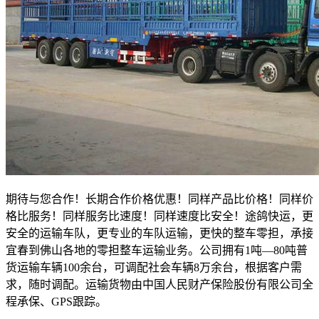
期待与您合作！长期合作价格优惠！同样产品比价格！同样价
格比服务！同样服务比速度！同样速度比安全！途鸽快运，更
安全的运输车队，更专业的车队运输，更快的整车零担，承接
宜春到佛山各地的零担整车运输业务。公司拥有
1
吨—
80
吨普
货运输车辆
100
余台，可调配社会车辆
8
万余台，根据客户需
求，随时调配。运输货物由中国人民财产保险股份有限公司全
程承保、
GPS
跟踪。