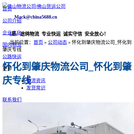
首页
Mack@china5688.cn
公司介绍
企业文化
当前位置：
首页
公司动态
​怀化到肇庆物流公司_怀化到
>
>
国内物流
肇庆专线
公路快运
​怀化到肇庆物流公司_怀化到肇
更多
庆专线
物流资讯
发货常识
联系我们