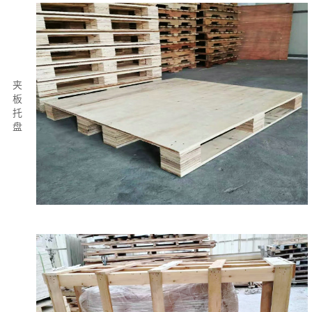
夹
板
托
盘