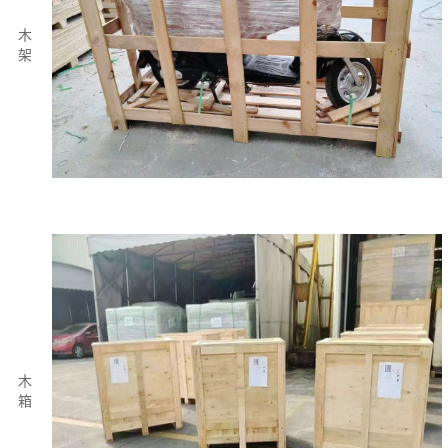
木
架
木
箱