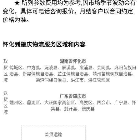
★ 所列参数费用均为参考,因市场季节波动会有
变化，具体可电话咨询报价，月结客户以合同约定
价格为准。
怀化到肇庆物流服务区域和内容
取
湖南省怀化市
货
鹤城区、中方县、沅陵县、辰溪县、溆浦县、会同县、麻阳苗族自
区
治县、新晃侗族自治县、芷江侗族自治县、靖州苗族侗族自治县、
域
通道侗族自治县、洪江市、洪江管理区
送
广东省肇庆市
货
端州区、鼎湖区、大旺国家高新区、高要区、四会市、广宁县、怀
区
集县、封开县、德庆县
域
普货运输