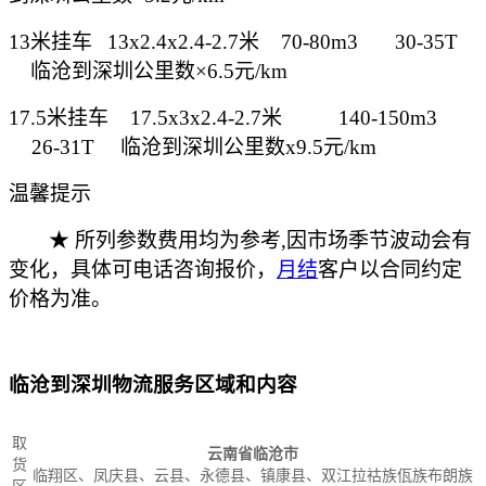
13米挂车
13x2.4x2.4-2.7米 70-80m3
30-35T
临沧到深圳公里数
×6.5元/km
17.5米挂车
17.5x3x2.4-2.7米
140-150m3
26-31T
临沧到深圳公里数
x9.5元/km
温馨提示
★ 所列参数费用均为参考,因市场季节波动会有
变化，具体可电话咨询报价，
月结
客户以合同约定
价格为准。
临沧到深圳物流服务区域和内容
取
云南省临沧市
货
临翔区、凤庆县、云县、永德县、镇康县、双江拉祜族佤族布朗族