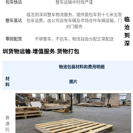
包车快达
整车运输中时效严谨
临沧到深圳整车物流服务，提供面包车到十七米五型
临
整车直达
包车运费，由公司自有车辆及市场合作车辆运输，门
对门服务
沧
到
零担配货
不够整车，不包车，物流自由分配正常配送
深
圳货物运输-增值服务-货物打包
物流包装材料和费用明细
材
图片
料
普
通
托