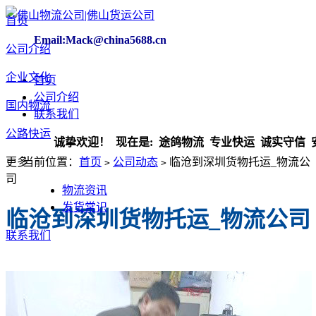
首页
Email:Mack@china5688.cn
公司介绍
企业文化
首页
公司介绍
国内物流
联系我们
公路快运
诚挚欢迎！ 现在是:
途鸽物流 专业快运 诚实守信 安全放
更多
当前位置：
首页
公司动态
临沧到深圳货物托运_物流公
>
>
司
物流资讯
发货常识
临沧到深圳货物托运_物流公司
联系我们