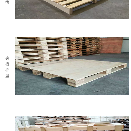
盘
夹
板
托
盘