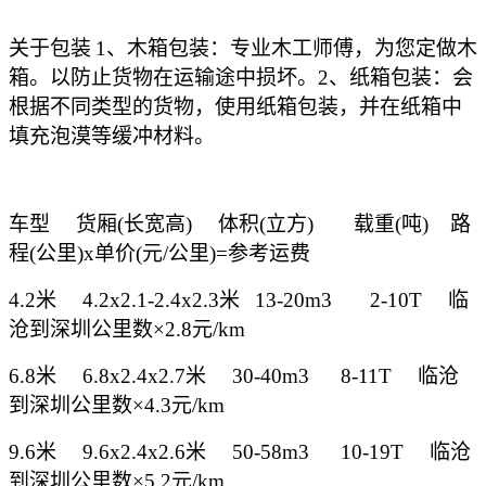
关于包装
1、木箱包装：专业木工师傅，为您定做木
箱。以防止货物在运输途中损坏。2、纸箱包装：会
根据不同类型的货物，使用纸箱包装，并在纸箱中
填充泡漠等缓冲材料。
车型
货厢
(长宽高)
体积
(立方)
载重
(吨) 路
程(公里)x单价(元/公里)=参考运费
4.2米
4.2x2.1-2.4x2.3米
13-20m3 2-10T
临
沧到深圳公里数
×2.8元/km
6.8米
6.8x2.4x2.7米
30-40m3
8-11T
临沧
到深圳公里数
×4.3元/km
9.6米
9.6x2.4x2.6米
50-58m3
10-19T
临沧
到深圳公里数
×5.2元/km