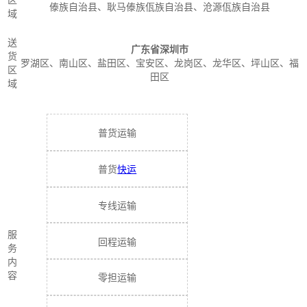
区
傣族自治县、耿马傣族佤族自治县、沧源佤族自治县
域
送
广东省深圳市
货
罗湖区、南山区、盐田区、宝安区、龙岗区、龙华区、坪山区、福
区
田区
域
普货运输
普货
快运
专线运输
服
回程运输
务
内
容
零担运输