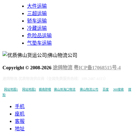
大件运输
三超运输
轿车运输
冷藏运输
危险品运输
气垫车运输
Copyright © 2008-
2026
途鸽物流
粤ICP备17068515号-4
途鸽物流-优质物流供应商（全国免费服务热线：189-2487-6315）
网站地图1
网站地图2
赣南脐橙
佛山到海口物流
佛山物流公司
百度
360搜索
搜
狗
手机
座机
客服
地址