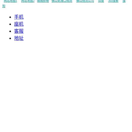
网站地图1
网站地图2
赣南脐橙
佛山到海口物流
佛山物流公司
百度
360搜索
搜
狗
手机
座机
客服
地址