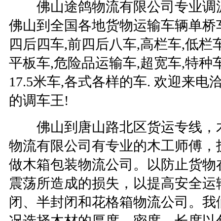
佛山途鸽物流有限公司专业调派
佛山到全国各地货物运输车辆单桥
四后四车
,
前四后八车
,
高栏车
,
低栏
平板车
,
危险品运输车
,
超宽车
,
特种
17.5
米车
,
各式各样的车
.
欢迎来电
的调车王
!
佛山到唐山路北区货运专线，木
物流有限公司有专业的木工师傅，
做木箱包装物流公司。以防止货物
震荡所造成的损失，以提高安全运
闭、半封闭和花格箱物流公司。我
况选择木材的厚度、密度、长度以